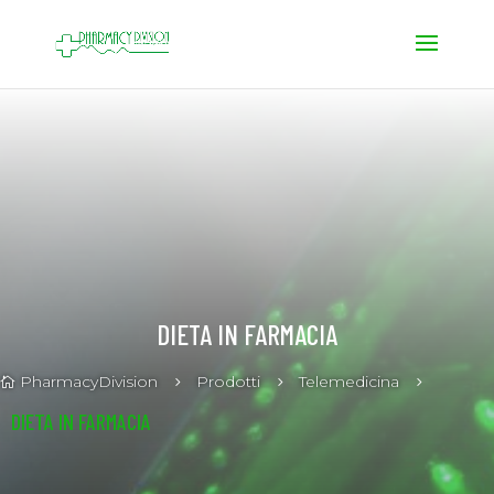
DIETA IN FARMACIA
PharmacyDivision
Prodotti
Telemedicina
5
5
5

DIETA IN FARMACIA