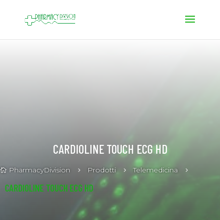
CARDIOLINE TOUCH ECG HD
PharmacyDivision
Prodotti
Telemedicina
5
5
5

CARDIOLINE TOUCH ECG HD