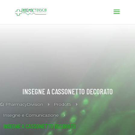
INSEGNE A CASSONETTO DECORATO
PharmacyDivision
Prodotti
5
5

Insegne e Comunicazione
5
INSEGNE A CASSONETTO DECORATO