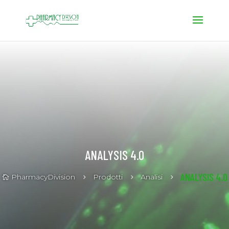
ANALYSIS 4.0
ANALYSIS 4.0
PharmacyDivision
Prodotti
Analisi
5
5
5
